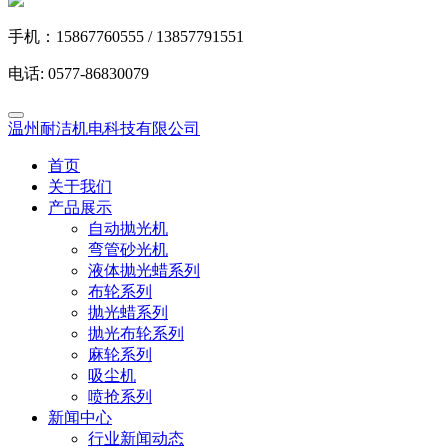
手机：15867760555 / 13857791551
电话: 0577-86830079
温州耐洁机电科技有限公司
首页
关于我们
产品展示
自动抛光机
弯管砂光机
液体抛光蜡系列
布轮系列
抛光蜡系列
抛光布轮系列
麻轮系列
吸尘机
喷抢系列
新闻中心
行业新闻动态