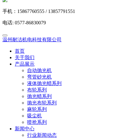
手机：15867760555 / 13857791551
电话: 0577-86830079
温州耐洁机电科技有限公司
首页
关于我们
产品展示
自动抛光机
弯管砂光机
液体抛光蜡系列
布轮系列
抛光蜡系列
抛光布轮系列
麻轮系列
吸尘机
喷抢系列
新闻中心
行业新闻动态