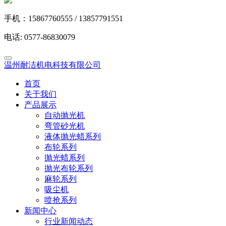
手机：15867760555 / 13857791551
电话: 0577-86830079
温州耐洁机电科技有限公司
首页
关于我们
产品展示
自动抛光机
弯管砂光机
液体抛光蜡系列
布轮系列
抛光蜡系列
抛光布轮系列
麻轮系列
吸尘机
喷抢系列
新闻中心
行业新闻动态